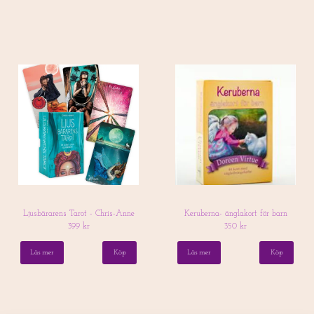
Ljusbärarens Tarot - Chris-Anne
Keruberna- änglakort för barn
399 kr
350 kr
Läs mer
Läs mer