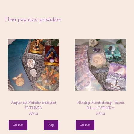
Flera populära produkter
Änglar och Förfäder orakelkort
Månologi Manifestering- Yasmin
SVENSKA
Boland SVENSKA
389 kr
399 kr
Läs mer
Läs mer