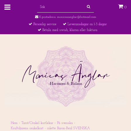
0
E-postadress:
monicasanglar@hotmail.com
Personlig service
Leveransdagar ca 1-3 dagar
Betala med swish, klarna eller faktura
Hem
›
Tarot/Orakel kortlekar
›
På svenska
›
Kraftdjurens orakelkort - colette Baron-Reid SVENSKA