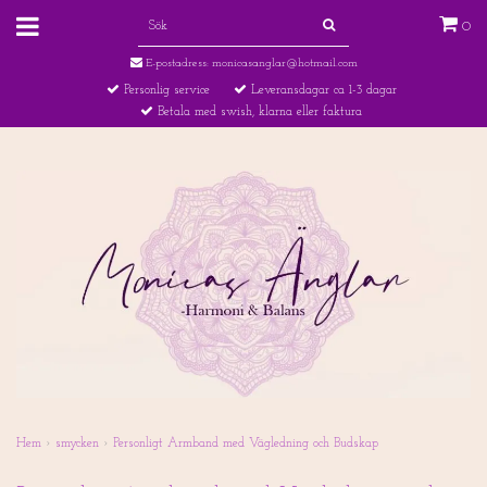
0
E-postadress:
monicasanglar@hotmail.com
Personlig service
Leveransdagar ca 1-3 dagar
Betala med swish, klarna eller faktura
Hem
›
smycken
›
Personligt Armband med Vägledning och Budskap