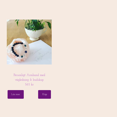
Personligt Armband med
vägledning & budskap
565 kr
Läs mer
Köp