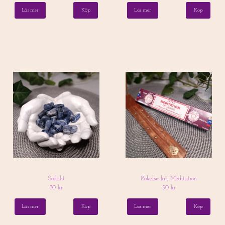
Läs mer
Läs mer
Sodalit
Rökelse-kit, Meditation
30 kr
50 kr
Läs mer
Köp
Läs mer