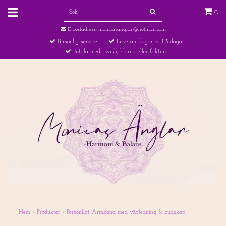
0
E-postadress:
monicasanglar@hotmail.com
Personlig service
Leveransdagar ca 1-3 dagar
Betala med swish, klarna eller faktura
Hem
›
Produkter
›
Personligt Armband med vägledning & budskap