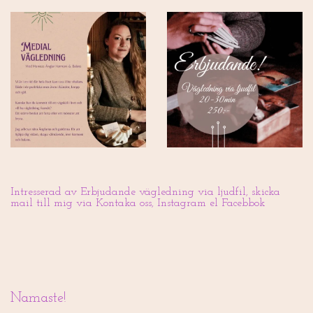
Intresserad av Erbjudande vägledning via ljudfil, skicka
mail till mig via Kontaka oss, Instagram el Facebbok
Namaste!