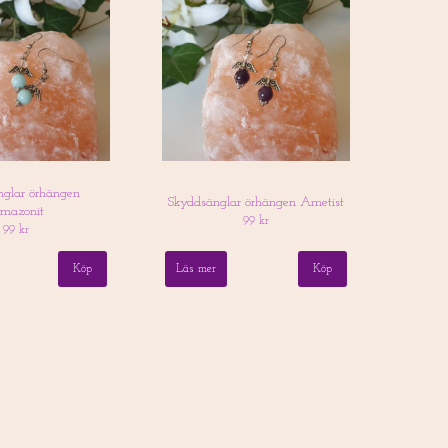
nglar örhängen
Skyddsänglar örhängen Ametist
mazonit
99 kr
99 kr
Läs mer