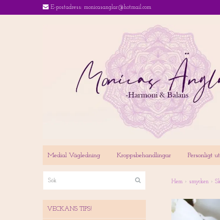
E-postadress:
monicasanglar@hotmail.com
Medial Vägledning
Kroppsbehandlingar
Personligt 
Hem
›
smycken
›
S
VECKANS TIPS!