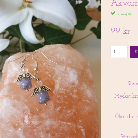
Akvam
I lager.
99 kr
K
Sten
Mycket bra
Ökar din k
Sägs ock