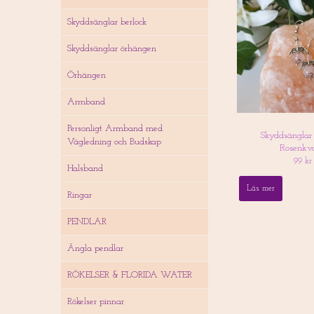
Skyddsänglar berlock
Skyddsänglar örhängen
Örhängen
Armband
Personligt Armband med
Skyddsänglar
Vägledning och Budskap
Rosenkva
99 kr
Halsband
Läs mer
Ringar
PENDLAR
Ängla pendlar
RÖKELSER & FLORIDA WATER
Rökelser pinnar