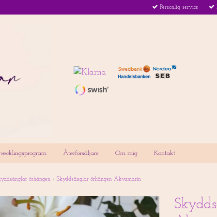
Personlig service
utvecklingsprogram
Återförsäljare
Om mig
Kontakt
kyddsänglar örhängen
›
Skyddsänglar örhängen Akvamarin
Skydds