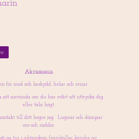
arin
öp
Akvamarin
en för mod och beskydd, helar och renar.
 att använda om du har svårt att uttrycka dig
eller tala högt.
ontakt till ditt högre jag. Lugnar och dämpar
oro och rädslor.
så ge tur i äktenskap, framkallar känslor av