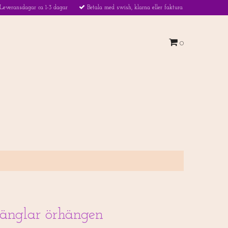
Leveransdagar ca 1-3 dagar
Betala med swish, klarna eller faktura
0
änglar örhängen