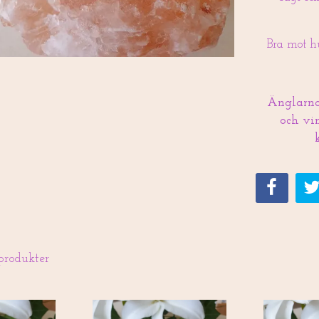
Bra mot h
Änglarna 
och vin
produkter