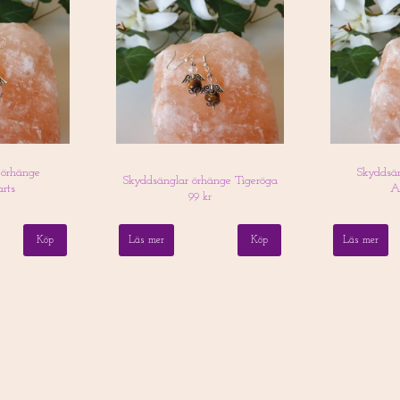
 örhänge
Skyddsä
Skyddsänglar örhänge Tigeröga
rts
A
99 kr
Läs mer
Läs mer