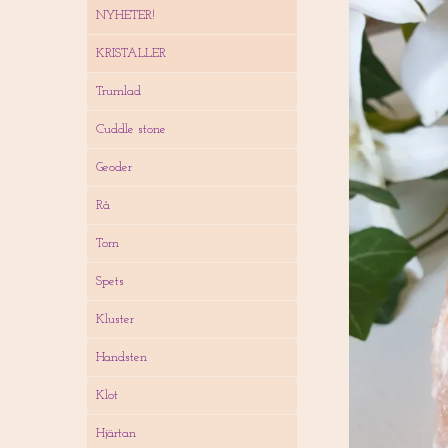
NYHETER!
KRISTALLER
Trumlad
Cuddle stone
Geoder
Rå
Torn
Spets
Kluster
Handsten
Klot
Hjärtan