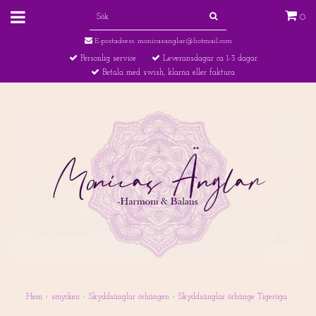
0
E-postadress:
monicasanglar@hotmail.com
Personlig service
Leveransdagar ca 1-3 dagar
Betala med swish, klarna eller faktura
Hem
›
smycken
›
Skyddsänglar örhängen
›
Skyddsänglar örhänge Tigeröga