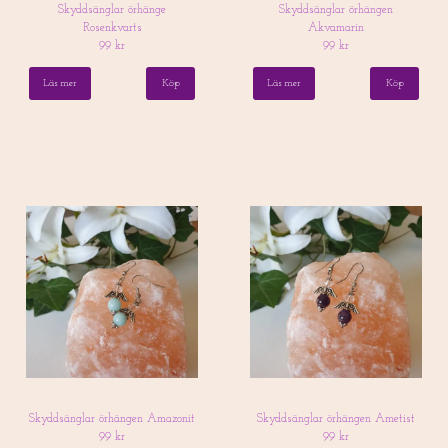
Skyddsänglar örhänge
Skyddsänglar örhängen
Rosenkvarts
Akvamarin
99 kr
99 kr
Läs mer
Läs mer
Skyddsänglar örhängen Amazonit
Skyddsänglar örhängen Ametist
99 kr
99 kr