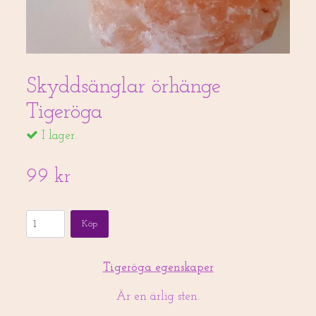
Skyddsänglar örhänge
Tigeröga
I lager.
99 kr
Köp
Tigeröga egenskaper
Är en ärlig sten.