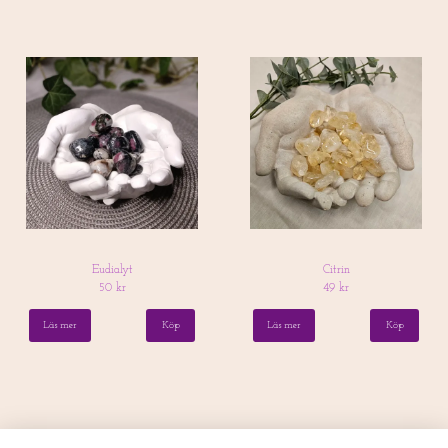
Eudialyt
Citrin
50 kr
49 kr
Läs mer
Läs mer