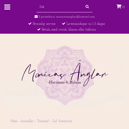
0
E-postadress:
monicasanglar@hotmail.com
Personlig service
Leveransdagar ca 1-3 dagar
Betala med swish, klarna eller faktura
Hem
›
kristaller
›
Trumlad
›
Gul Aventurin