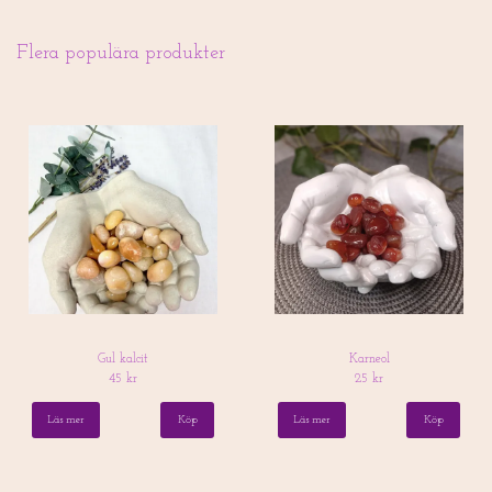
Flera populära produkter
Gul kalcit
Karneol
45 kr
25 kr
Läs mer
Läs mer
Köp