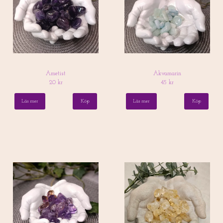
Ametist
Akvamarin
20 kr
45 kr
Läs mer
Läs mer