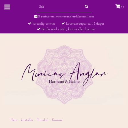
0
E-postadress:
monicasanglar@hotmail.com
Personlig service
Leveransdagar ca 1-3 dagar
Betala med swish, klarna eller faktura
Hem
›
kristaller
›
Trumlad
›
Karneol