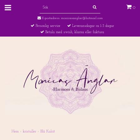
0
E-postadress:
monicasanglar@hotmail.com
Personlig service
Leveransdagar ca 1-3 dagar
Betala med swish, klarna eller faktura
Hem
›
kristaller
›
Blå Kalcit