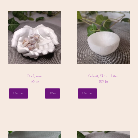
Opal, rosa
Selenit, Skålar Liten
40 kr
159 kr
Läs mer
Köp
Läs mer