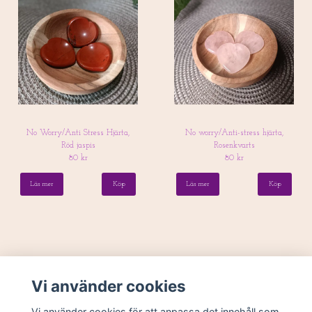
No Worry/Anti Stress Hjärta,
No worry/Anti-stress hjärta,
Röd jaspis
Rosenkvarts
80 kr
80 kr
Läs mer
Läs mer
Vi använder cookies
Vi använder cookies för att anpassa det innehåll som