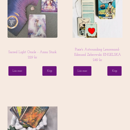
Pixie's Astrounding Lenormand-
Sacred Light Oracle - Anna Stark
Edmund Zebrowski ENGELSKA
229 kr
249 kr
Läs mer
Läs mer