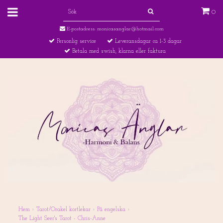
0
E-postadress:
monicasanglar@hotmail.com
Personlig service
Leveransdagar ca 1-3 dagar
Betala med swish, klarna eller faktura
Hem
›
Tarot/Orakel kortlekar
›
På engelska
›
The Light Seer's Tarot - Chris-Anne