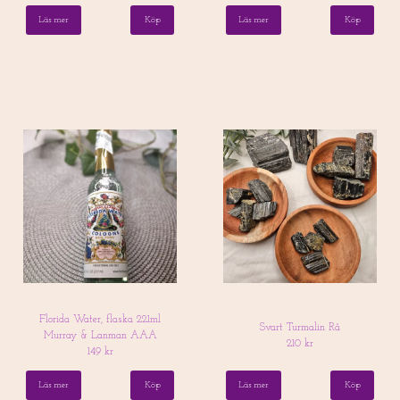
Läs mer
Läs mer
Florida Water, flaska 221ml
Svart Turmalin Rå
Murray & Lanman AAA
210 kr
149 kr
Läs mer
Läs mer
Köp