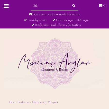
0
E-postadress:
monicasanglar@hotmail.com
Personlig service
Leveransdagar ca 1-3 dagar
Betala med swish, klarna eller faktura
Hem
›
Produkter
›
Nag champa Storpack