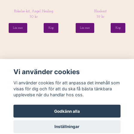
Rökelse-kit, Angel Healing
Rhodonit
50 kr
59 kr
Läs mer
Läs mer
Vi använder cookies
Vi använder cookies för att anpassa det innehåll som
visas för dig och för att du ska få bästa tänkbara
upplevelse när du handlar hos oss.
Köpvillkor
Godkänn alla
Inställningar
© Copyright 2026 Monicas Änglar Harmoni & Balans