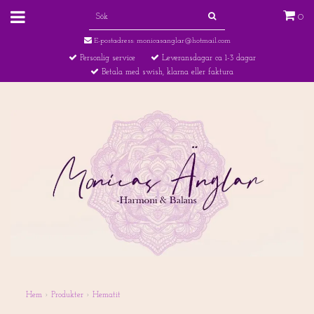
0
E-postadress:
monicasanglar@hotmail.com
Personlig service
Leveransdagar ca 1-3 dagar
Betala med swish, klarna eller faktura
Hem
›
Produkter
›
Hematit