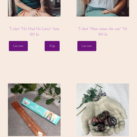
T-shirt "No Mud No Lotus" Grön
T-shirt "Here comes the sun" Vit
395 kr
395 kr
Läs mer
Köp
Läs mer