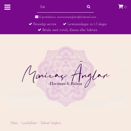
0
E-postadress:
monicasanglar@hotmail.com
Personlig service
Leveransdagar ca 1-3 dagar
Betala med swish, klarna eller faktura
Hem
›
Ljushållare
›
Selenit höghus