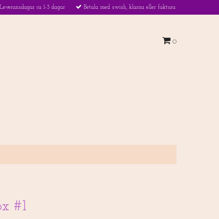
Leveransdagar ca 1-3 dagar
Betala med swish, klarna eller faktura
0
ox #1