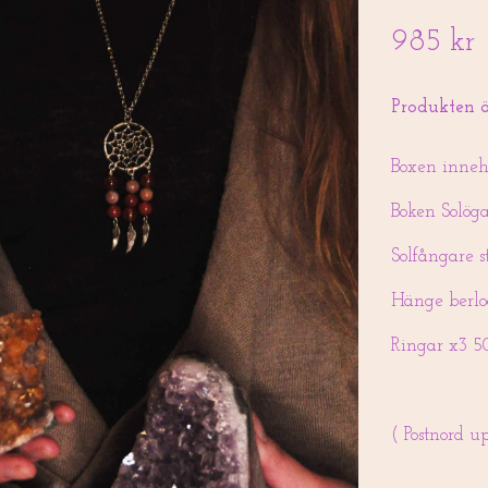
985 kr
Produkten är
Boxen innehå
Boken Solöga
Solfångare s
Hänge berlo
Ringar x3 50
( Postnord 