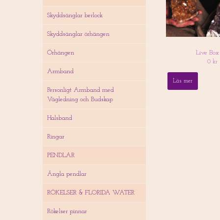
Skyddsänglar berlock
Skyddsänglar örhängen
Live Box
Örhängen
0 kr
Armband
Läs mer
Personligt Armband med
Vägledning och Budskap
Halsband
Ringar
PENDLAR
Ängla pendlar
RÖKELSER & FLORIDA WATER
Rökelser pinnar