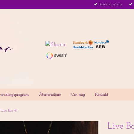
Personlig service
utvecklingsprogram
Återförsäljare
Om mig
Kontakt
Live Box #1
Live B