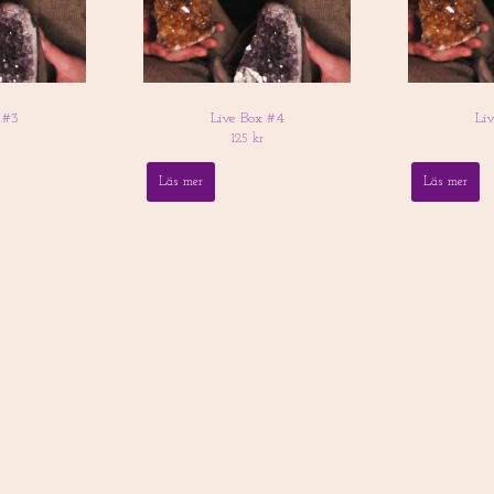
 #3
Live Box #4
Li
125 kr
Läs mer
Läs mer