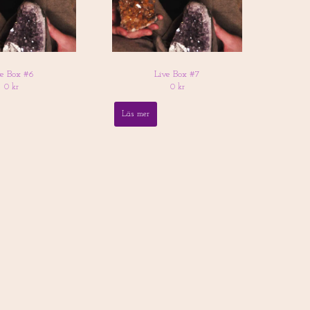
ve Box #6
Live Box #7
0 kr
0 kr
Läs mer