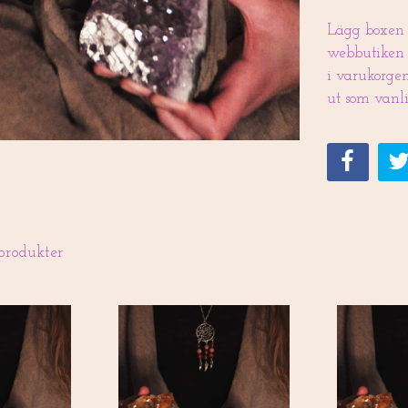
Lägg boxen i
webbutiken o
i varukorgen
ut som vanli
produkter