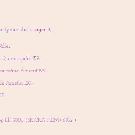
 tyvärr slut i lager. :(
ller:
 Djurens språk 159:-
tor måne Ametist 199:-
ck Ametist 120:-
7:-
upp till 500g (SKICKA HEM) 69kr )