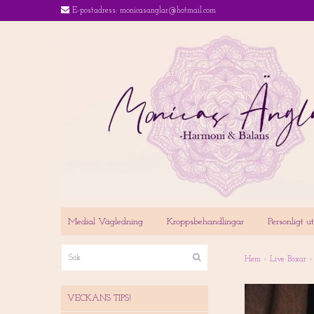
E-postadress:
monicasanglar@hotmail.com
Medial Vägledning
Kroppsbehandlingar
Personligt 
Hem
›
Live Boxar
›
VECKANS TIPS!