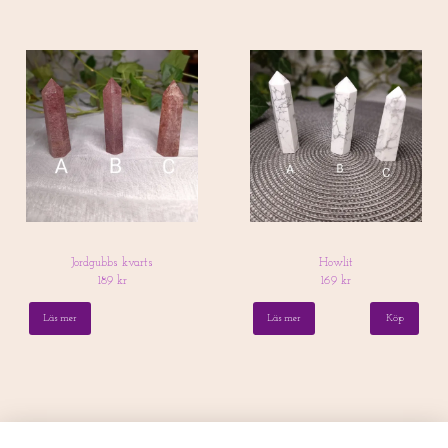
Jordgubbs kvarts
Howlit
189 kr
169 kr
Läs mer
Läs mer
Köp