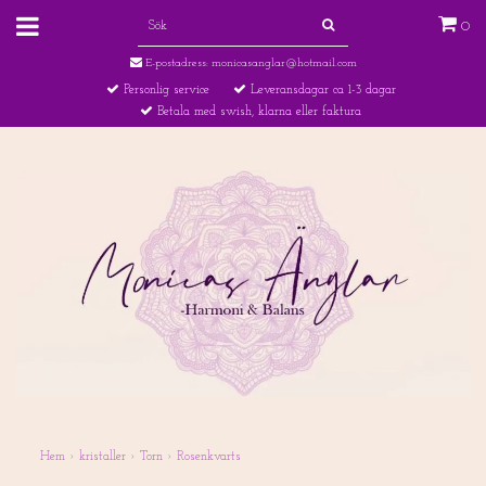
0
E-postadress:
monicasanglar@hotmail.com
Personlig service
Leveransdagar ca 1-3 dagar
Betala med swish, klarna eller faktura
Hem
›
kristaller
›
Torn
›
Rosenkvarts