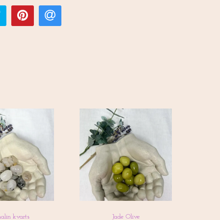
alin kvarts
Jade Olive