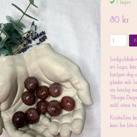
I lager.
80 kr
K
Jordgubbskva
av lugn, kär
hjälper dig 
glädje och lu
en härlig so
”Fånga Dagen
mål utan ta
Kristallen k
kan ha lite 