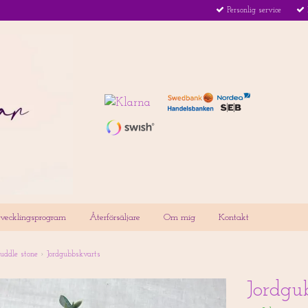
Personlig service
utvecklingsprogram
Återförsäljare
Om mig
Kontakt
uddle stone
›
Jordgubbskvarts
Jordgu