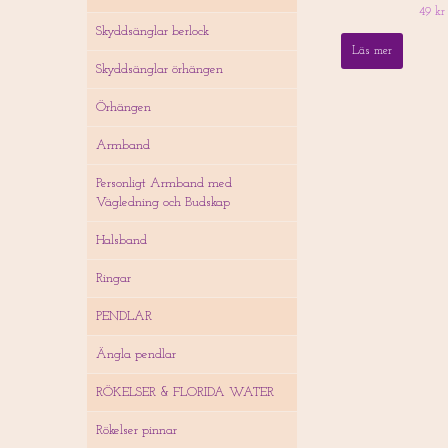
49 kr
Skyddsänglar berlock
Läs mer
Skyddsänglar örhängen
Örhängen
Armband
Personligt Armband med
Vägledning och Budskap
Halsband
Ringar
PENDLAR
Ängla pendlar
RÖKELSER & FLORIDA WATER
Rökelser pinnar