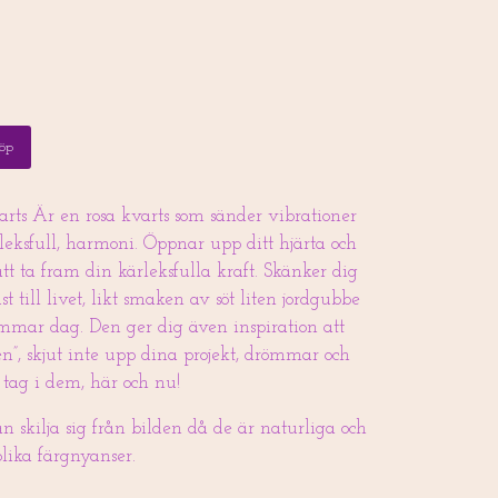
öp
rts Är en rosa kvarts som sänder vibrationer
leksfull, harmoni. Öppnar upp ditt hjärta och
att ta fram din kärleksfulla kraft. Skänker dig
st till livet, likt smaken av söt liten jordgubbe
mmar dag. Den ger dig även inspiration att
”, skjut inte upp dina projekt, drömmar och
 tag i dem, här och nu!
an skilja sig från bilden då de är naturliga och
olika färgnyanser.