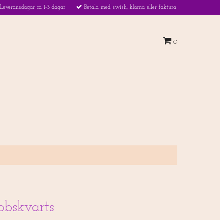
Leveransdagar ca 1-3 dagar
Betala med swish, klarna eller faktura
0
bbskvarts