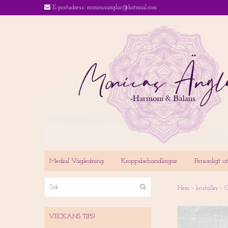
E-postadress:
monicasanglar@hotmail.com
Medial Vägledning
Kroppsbehandlingar
Personligt 
Hem
›
kristaller
›
C
VECKANS TIPS!