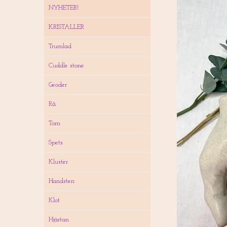
NYHETER!
KRISTALLER
Trumlad
Cuddle stone
Geoder
Rå
Torn
Spets
Kluster
Handsten
Klot
Hjärtan