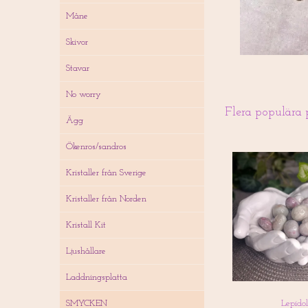
Måne
Skivor
Stavar
No worry
Flera populära 
Ägg
Ökenros/sandros
Kristaller från Sverige
Kristaller från Norden
Kristall Kit
Ljushållare
Laddningsplatta
Lepidol
SMYCKEN