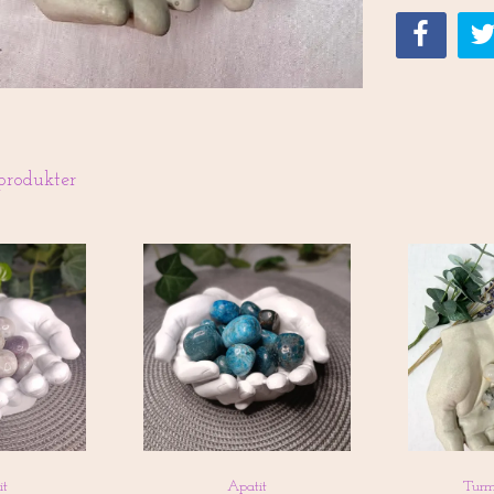
produkter
it
Apatit
Turm