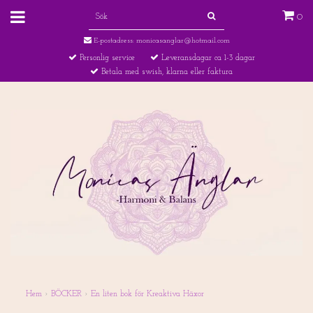
0
E-postadress:
monicasanglar@hotmail.com
Personlig service
Leveransdagar ca 1-3 dagar
Betala med swish, klarna eller faktura
Hem
›
BÖCKER
›
En liten bok för Kreaktiva Häxor