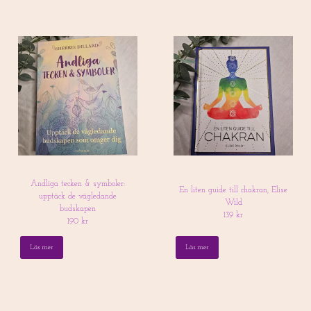
Andliga tecken & symboler:
En liten guide till chakran, Elise
upptäck de vägledande
Wild
budskapen
139 kr
190 kr
Läs mer
Läs mer