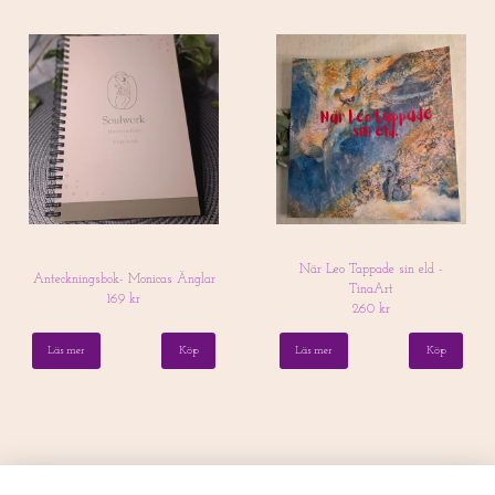
När Leo Tappade sin eld -
Anteckningsbok- Monicas Änglar
TinaArt
169 kr
260 kr
Läs mer
Köp
Läs mer